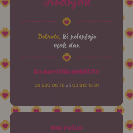
Dobrote,
ki polepšajo
vsak dan
Za naročila pokličite
02 620 08 75
ali
02 613 15 81
Moj račun