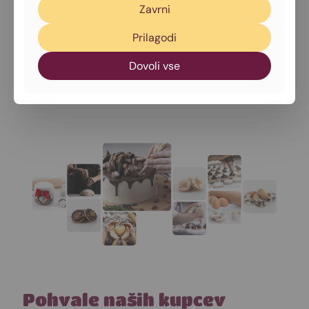
Zavrni
Za naše
Orehove rogljičke
v pakiranju 250g smo že
Prilagodi
drugič prejeli nagrado, tokrat
Zlato odličje
.
Dovoli vse
Pohvale naših kupcev