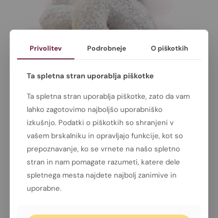
Privolitev
Podrobneje
O piškotkih
Ta spletna stran uporablja piškotke
Ta spletna stran uporablja piškotke, zato da vam
Leta 2017 smo sodelovali na
lahko zagotovimo najboljšo uporabniško
ocenjevanju kruha, pekovskega peciva,
izkušnjo. Podatki o piškotkih so shranjeni v
finega pekovskega peciva in testenin
vašem brskalniku in opravljajo funkcije, kot so
Sekcije za pekarstvo Zbornice
prepoznavanje, ko se vrnete na našo spletno
kmetijskih in živilskih podjetij v
stran in nam pomagate razumeti, katere dele
organizaciji Gospodarske Zbornice
spletnega mesta najdete najbolj zanimive in
uporabne.
Slovenije.