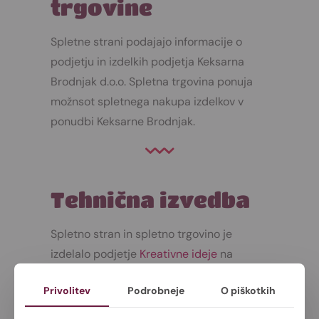
trgovine
Spletne strani podajajo informacije o
podjetju in izdelkih podjetja Keksarna
Brodnjak d.o.o. Spletna trgovina ponuja
možnsot spletnega nakupa izdelkov v
ponudbi Keksarne Brodnjak.
Tehnična izvedba
Spletno stran in spletno trgovino je
izdelalo podjetje
Kreativne ideje
na
platformi Wordpress/Woocommerce.
Privolitev
Podrobneje
O piškotkih