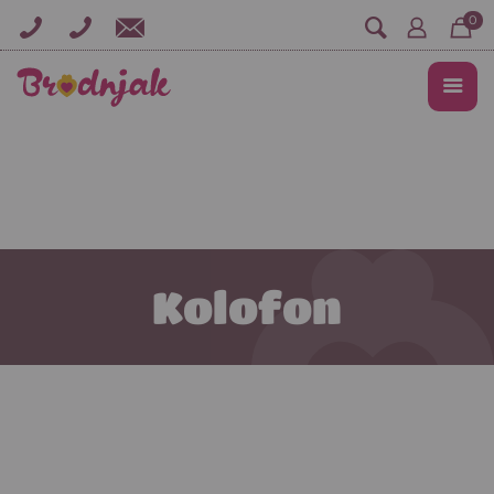
0
Kolofon