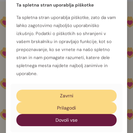
Ta spletna stran uporablja piškotke
Ta spletna stran uporablja piškotke, zato da vam
lahko zagotovimo najboljšo uporabniško
izkušnjo. Podatki o piškotkih so shranjeni v
vašem brskalniku in opravljajo funkcije, kot so
prepoznavanje, ko se vrnete na našo spletno
stran in nam pomagate razumeti, katere dele
spletnega mesta najdete najbolj zanimive in
uporabne.
Dobrote,
ki polepšajo
vsak dan
Zavrni
Prilagodi
Dovoli vse
Za naročila pokličite