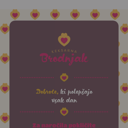
Dobrote,
ki polepšajo
vsak dan
Za naročila pokličite