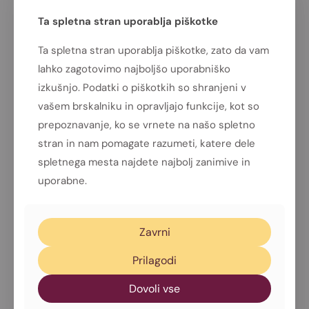
Ta spletna stran uporablja piškotke
Ta spletna stran uporablja piškotke, zato da vam
Kakšne pravice
lahko zagotovimo najboljšo uporabniško
imate v zvezi z
izkušnjo. Podatki o piškotkih so shranjeni v
vašem brskalniku in opravljajo funkcije, kot so
osebnimi podatki,
prepoznavanje, ko se vrnete na našo spletno
kako lahko
stran in nam pomagate razumeti, katere dele
spletnega mesta najdete najbolj zanimive in
prekličete
uporabne.
privolitev za
obdelavo in
Zavrni
kakšne so
Prilagodi
posledice preklica
Dovoli vse