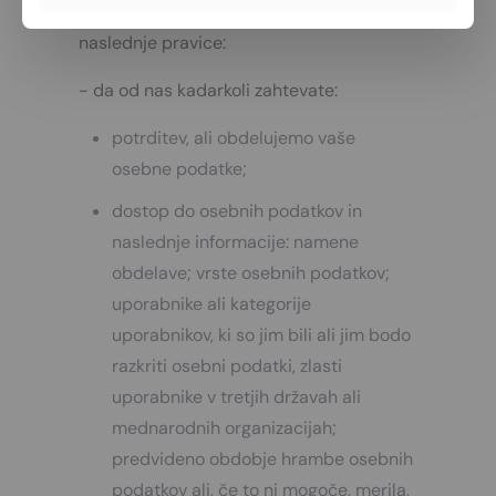
Glede svojih osebnih podatkov imate
naslednje pravice:
- da od nas kadarkoli zahtevate:
potrditev, ali obdelujemo vaše
osebne podatke;
dostop do osebnih podatkov in
naslednje informacije: namene
obdelave; vrste osebnih podatkov;
uporabnike ali kategorije
uporabnikov, ki so jim bili ali jim bodo
razkriti osebni podatki, zlasti
uporabnike v tretjih državah ali
mednarodnih organizacijah;
predvideno obdobje hrambe osebnih
podatkov ali, če to ni mogoče, merila,