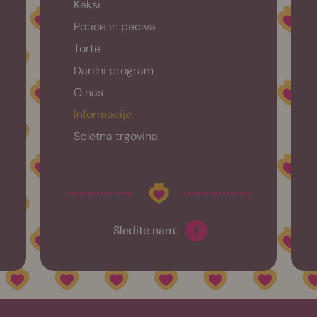
Keksi
Potice in peciva
Torte
Darilni program
O nas
Informacije
Spletna trgovina
Sledite nam: