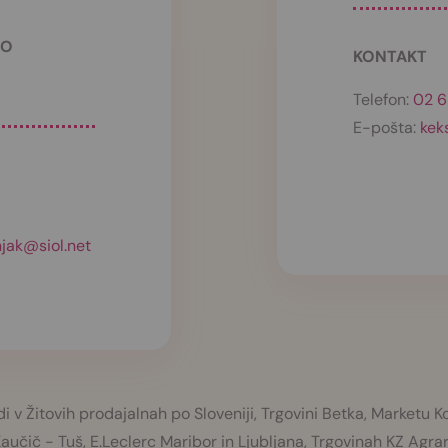
TO
KONTAKT
Telefon:
02 6
E-pošta:
kek
jak@siol.net
di v Žitovih prodajalnah po Sloveniji, Trgovini Betka, Marketu
Kaučič - Tuš, E.Leclerc Maribor in Ljubljana, Trgovinah KZ Ag