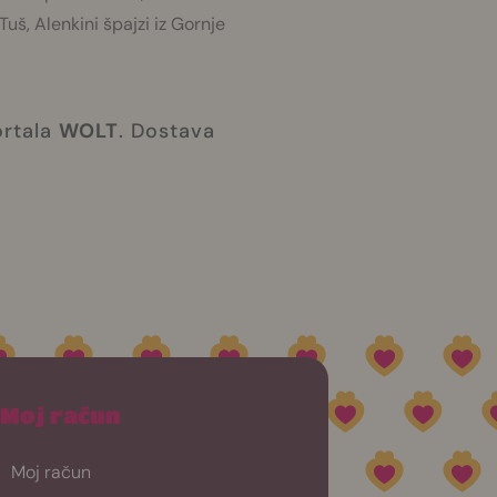
Tuš, Alenkini špajzi iz Gornje
ortala
WOLT
. Dostava
Moj račun
Moj račun