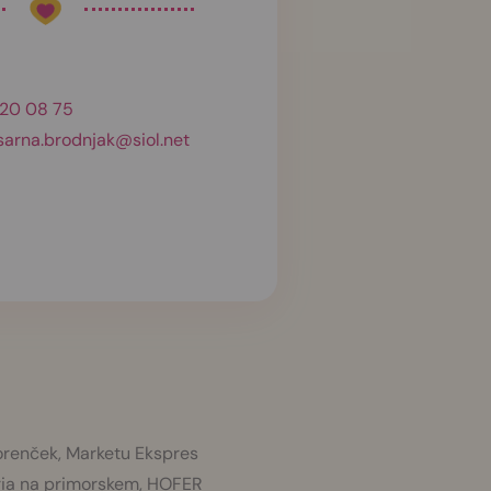
20 08 75
sarna.brodnjak@siol.net
 Korenček, Marketu Ekspres
raria na primorskem, HOFER