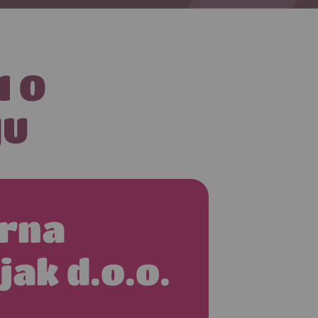
I O
JU
rna
ak d.o.o.