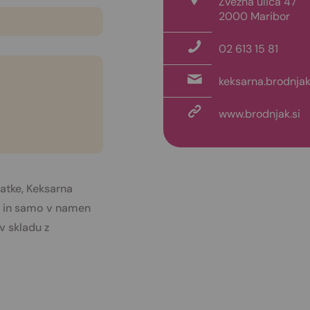
Zvezna ulica 47
2000 Maribor
02 613 15 81
keksarna.brodnjak
www.brodnjak.si
atke, Keksarna
no in samo v namen
v skladu z