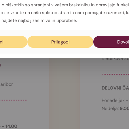
 o piškotkih so shranjeni v vašem brskalniku in opravljajo funkci
ko se vrnete na našo spletno stran in nam pomagate razumeti, k
 IZ
SLA
najdete najbolj zanimive in uporabne.
ODNJE
KAV
ni
Prilagodi
Dovol
JEM
Metelkova 2
L
aribor
DELOVNI Č
Ponedeljek -
Nedelja:
9.0
 - 14.00