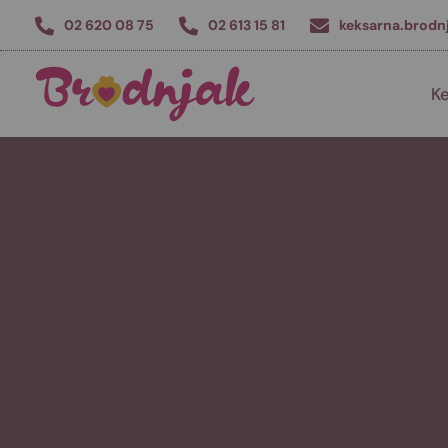
02 620 08 75
02 613 15 81
keksarna.brodn
Ke