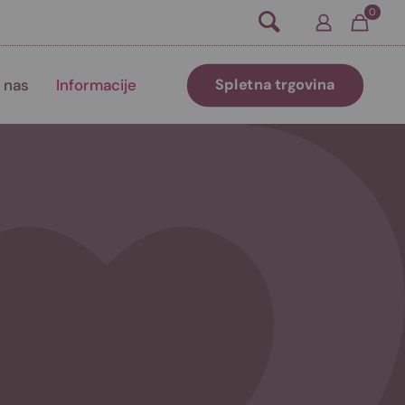
0
 nas
Informacije
Spletna trgovina
e