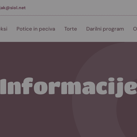
jak@siol.net
ksi
Potice in peciva
Torte
Darilni program
O
Informacij