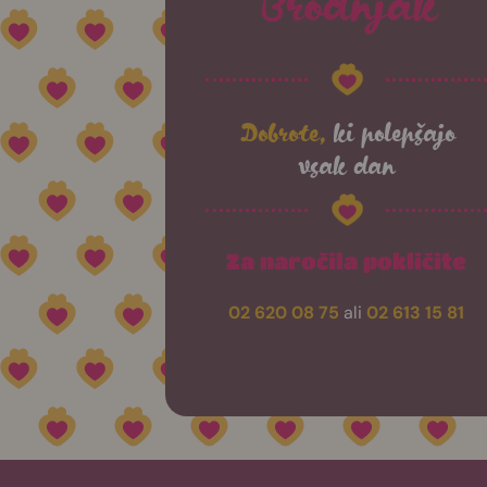
Dobrote,
ki polepšajo
vsak dan
Za naročila pokličite
02 620 08 75
ali
02 613 15 81